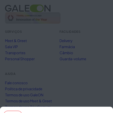
TRAVEL COMMERCE 2024
Innovation of the Year
SERVIÇOS
FACILIDADES
Meet & Greet
Delivery
Sala VIP
Farmácia
Transportes
Câmbio
Personal Shopper
Guarda-volume
AJUDA
Fale conosco
Política de privacidade
Termos de uso GaleON
Termos de uso Meet & Greet
Termos de uso Táxi Comum