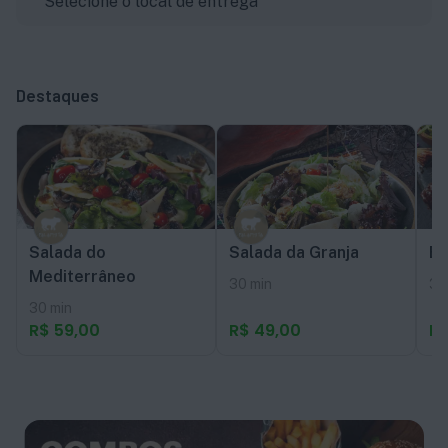
Selecione o local de entrega
Remédios e conveniência
Personal Shopper
Assistência para compras
Destaques
Contato
Salada do
Salada da Granja
Ba
Mediterrâneo
30
min
30
30
min
R$ 59,00
R$ 49,00
R$